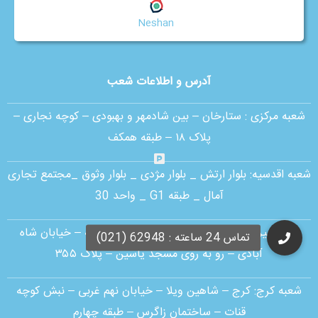
Neshan
آدرس و اطلاعات شعب
شعبه مرکزی :
ستارخان – بین شادمهر و بهبودی – کوچه نجاری –
پلاک ۱۸ – طبقه همکف
شعبه اقدسیه:
بلوار ارتش _ بلوار مژدی _ بلوار وثوق _مجتمع تجاری
آمال _ طبقه G1 _ واحد 30
شعبه پیروزی: خیابان پیروزی – سه راه سلیمانیه – خیابان شاه
آبادی – رو به روی مسجد یاسین – پلاک ۳۵۵
شعبه کرج:
کرج – شاهین ویلا – خیابان نهم غربی – نبش کوچه
قنات – ساختمان زاگرس – طبقه چهارم