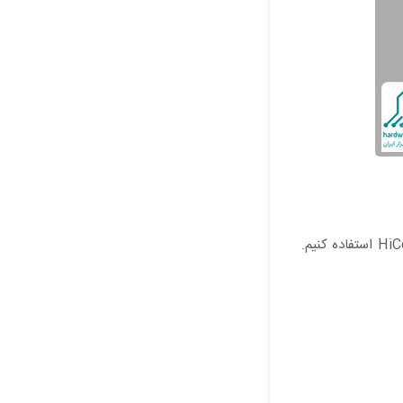
برای مخفی کردن شماره مخاطب در گوشی شیائومی می توانیم از اپلیکیشن HiCont استفاده کنیم.