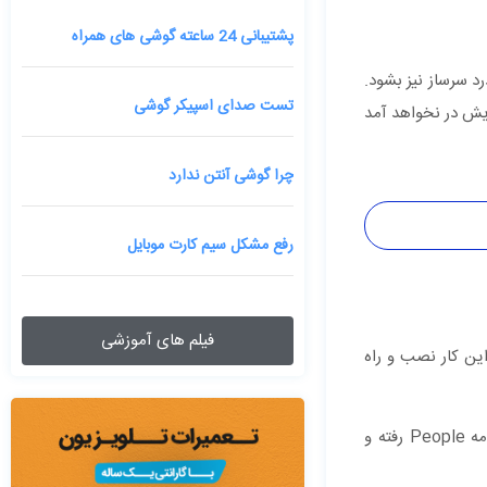
پشتیبانی 24 ساعته گوشی های همراه
 سرساز نیز بشود.
تست صدای اسپیکر گوشی
یش در نخواهد آمد
چرا گوشی آنتن ندارد
رفع مشکل سیم کارت موبایل
فیلم های آموزشی
ین کار نصب و راه
بدین منظور ابتدا به آدرس Settings > Security رفته و چک‌باکس Incoming phone calls را تیک بزنید. در گام بعدی، باید به برنامه People رفته و