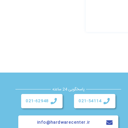
پاسخگویی 24 ساعته
021-62948
021-54114
info@hardwarecenter.ir