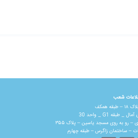
لاعات شعب
 همکف
بقه G1 _ واحد 30
ی – رو به روی مسجد یاسین – پلاک ۳۵۵
ات – ساختمان زاگرس – طبقه چهارم