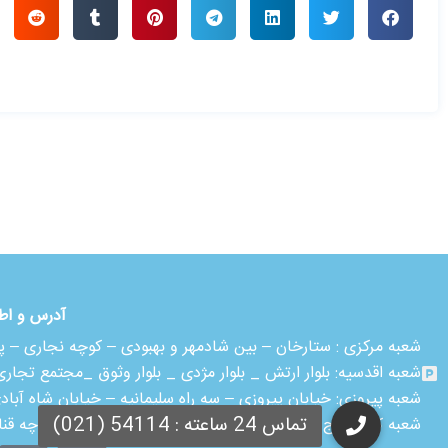
آدرس و اط
شعبه مرکزی :
ستارخان – بین شادمهر و بهبودی – کوچه نجاری – پلاک ۱۸ – طبقه
شعبه اقدسیه:
بلوار ارتش _ بلوار مژدی _ بلوار وثوق _مجتمع تجاری آمال _ ط
شعبه پیروزی: خیابان پیروزی – سه راه سلیمانیه – خیابان شاه آباد
شعبه کرج:
کرج – شاهین ویلا – خیابان نهم غربی – نبش کوچه قن