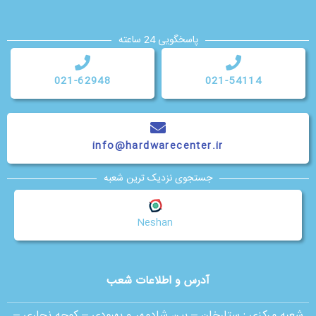
پاسخگویی 24 ساعته
021-62948
021-54114
info@hardwarecenter.ir
جستجوی نزدیک ترین شعبه
Neshan
آدرس و اطلاعات شعب
شعبه مرکزی :
ستارخان – بین شادمهر و بهبودی – کوچه نجاری –