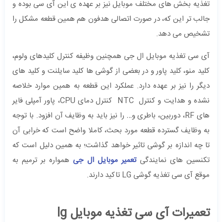
تغذیه بخش های مختلف موبایل نیز بر عهده ی این آی سی بوده و
جالب تر این که، در صورت اتصالی هدفون هم همین قطعه مشکل را
تشخیص می دهد.
آی سی تغذیه موبایل ال جی همچنین وظیفه کنترل کلیدهای ولوم،
کلید منو، کلید پاور و در بعضی از گوشی ها کلید سایلنت و کلید های
دیگر را نیز بر عهده دارد. عملکرد این قطعه به همین موارد خلاصه
نشده و هدایت و کنترل NTC کنترل دمای CPU، پاور آمپلی فایر
های RF، دوربین، باطری و… را نیز باید به وظایف آن افزود. با توجه
به وظایف گسترده قطعه مورد بحث، کاملا واضح است که خرابی آن
تا چه اندازه بر گوشی تاثیر خواهد گذاشت؛ به همین دلیل است که
تکنسین های نمایندگی
تعمیر موبایل ال جی
همواره بر ترمیم به
موقع آی سی تغذیه گوشی LG تاکید دارند.
تعمیرات آی سی تغذیه موبایل lg