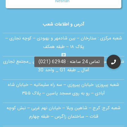
Neshan
آدرس و اطلاعات شعب
شعبه مرکزی :
ستارخان – بین شادمهر و بهبودی – کوچه نجاری –
پلاک ۱۸ – طبقه همکف
شعبه اقدسیه:
بلوار ارتش _ بلوار مژدی _ بلوار وثوق _مجتمع تجاری
آمال _ طبقه G1 _ واحد 30
شعبه پیروزی: خیابان پیروزی – سه راه سلیمانیه – خیابان شاه
آبادی – رو به روی مسجد یاسین – پلاک ۳۵۵
شعبه کرج:
کرج – شاهین ویلا – خیابان نهم غربی – نبش کوچه
قنات – ساختمان زاگرس – طبقه چهارم