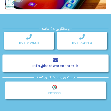
پاسخگویی 24 ساعته
021-62948
021-54114
info@hardwarecenter.ir
جستجوی نزدیک ترین شعبه
Neshan