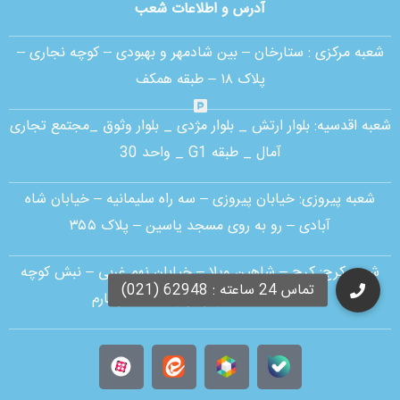
آدرس و اطلاعات شعب
شعبه مرکزی :
ستارخان – بین شادمهر و بهبودی – کوچه نجاری –
پلاک ۱۸ – طبقه همکف
شعبه اقدسیه:
بلوار ارتش _ بلوار مژدی _ بلوار وثوق _مجتمع تجاری
آمال _ طبقه G1 _ واحد 30
شعبه پیروزی: خیابان پیروزی – سه راه سلیمانیه – خیابان شاه
آبادی – رو به روی مسجد یاسین – پلاک ۳۵۵
شعبه کرج:
کرج – شاهین ویلا – خیابان نهم غربی – نبش کوچه
قنات – ساختمان زاگرس – طبقه چهارم