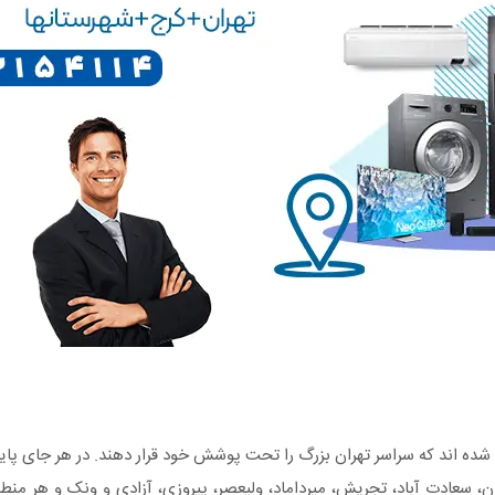
ده اند که سراسر تهران بزرگ را تحت پوشش خود قرار دهند. در هر جای پای
، سعادت آباد، تجریش، میرداماد، ولیعصر، پیروزی، آزادی و ونک و هر منط