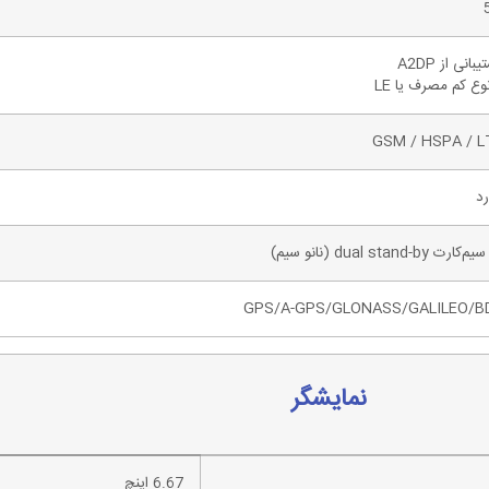
بانی از A2DP
نوع کم مصرف یا LE
GSM / HSPA / L
رد
ارت dual stand-by (نانو سیم)
GPS/A-GPS/GLONASS/GALILEO/B
نمایشگر
6.67 اینچ