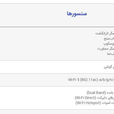
سنسورها
ر اثرانگشت
ب‌سنج
روسکوپ
گر مجاورت
‌نما
ر گوشی
Wi-Fi 5 (802.11ac) a/b/g/n
ده (Dual Band)
ای دایرکت (Wi-Fi Direct)
سپات (Wi-Fi Hotspot)