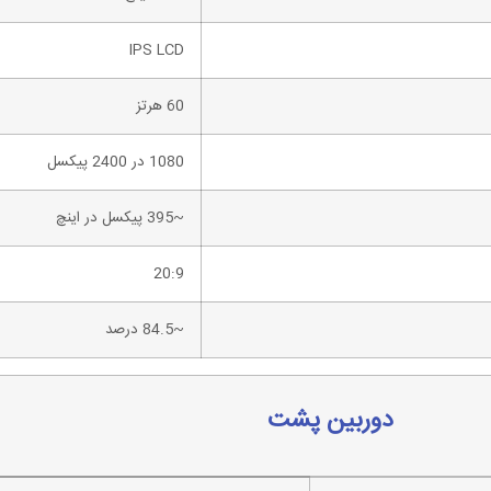
IPS LCD
60 هرتز
1080 در 2400 پیکسل
~395 پیکسل در اینچ
20:9
~84.5 درصد
دوربین پشت