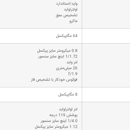
واید/استاندارد
اولتراواید
تشخیص عمق
ماکرو
64 مگاپیکسل
0.8 میکرومتر سایز پیکسل
1/1.72 اینچ سایز سنسور
لنز واید
26 میلی‌متری
f/1.9
فوکوس خودکار با تشخیص فاز
8 مگاپیکسل
لنز اولتراواید
پوشش 119 درجه
1/4.0 اینچ سایز سنسور
1.12 میکرومتر سایز پیکسل