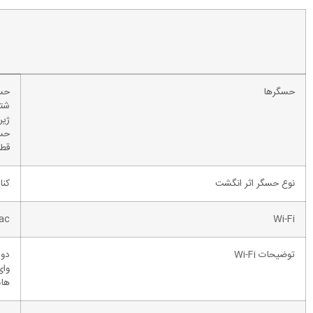
حسگرها
حسگ
شتا
ژی
حس
قطب
نوع حسگر اثر انگشت
کنا
/ac
Wi-Fi
توضیحات Wi-Fi
دو بان
وای‌ف
هات ا