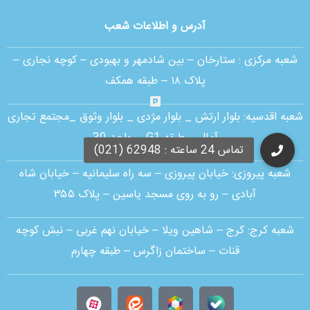
آدرس و اطلاعات شعب
شعبه مرکزی :
ستارخان – بین شادمهر و بهبودی – کوچه نجاری –
پلاک ۱۸ – طبقه همکف
شعبه اقدسیه:
بلوار ارتش _ بلوار مژدی _ بلوار وثوق _مجتمع تجاری
آمال _ طبقه G1 _ واحد 30
شعبه پیروزی: خیابان پیروزی – سه راه سلیمانیه – خیابان شاه
آبادی – رو به روی مسجد یاسین – پلاک ۳۵۵
شعبه کرج:
کرج – شاهین ویلا – خیابان نهم غربی – نبش کوچه
قنات – ساختمان زاگرس – طبقه چهارم