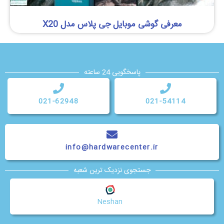
معرفی گوشی موبایل جی پلاس مدل X20
پاسخگویی 24 ساعته
021-62948
021-54114
info@hardwarecenter.ir
جستجوی نزدیک ترین شعبه
Neshan