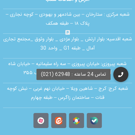
شعبه مرکزی :
ستارخان – بین شادمهر و بهبودی – کوچه نجاری –
پلاک ۱۸ – طبقه همکف
شعبه اقدسیه:
بلوار ارتش _ بلوار مژدی _ بلوار وثوق _مجتمع تجاری
آمال _ طبقه G1 _ واحد 30
شعبه پیروزی: خیابان پیروزی – سه راه سلیمانیه – خیابان شاه
آبادی – رو به روی مسجد یاسین – پلاک ۳۵۵
شعبه کرج:
کرج – شاهین ویلا – خیابان نهم غربی – نبش کوچه
قنات – ساختمان زاگرس – طبقه چهارم