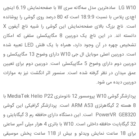
LG W10 ساده‌ترین مدل سه‌گانه سری W با صفحه‌نمایش 6.19 اینچی
اچ‌دی پلاس با نسبت 18.9:9 است که 80 درصد روی گوشی را پوشانده
است. ناچ بزرگ بالای صفحه‌نمایش این گوشی را شبیه ناچ آیفون X
دانسته اند. در این ناچ یک دوربین 8 مگاپیکسلی سلفی که امکان
تشخیص چهره در آن وجود دارد، همراه با یک فلش LED تعبیه شده
است. دوربین‌ اصلی موبایل ال جی W10 دارای وضوح 13 مگاپیکسلی و
دوربین دوم دارای وضوح 5 مگاپیکسلی است. دوربین دوم برای تعیین
عمق میدان در نظر گرفته شده است. سنسور اثر انگشت نیز به موازات
دوربین دیده می شود.
پردازشگر گوشی W10 پروسسور 12 نانومتری MediaTek Helio P22 با
8 هسته 2 گیگاهرتزی ARM A53 است. پردازشگر گرافیکی این گوشی
PowerVR GE8320 است. این دستگاه دارای حافظه رم 3 گیگابایتی و
32 گیگابایت حافظه داخلی است. W10 با باتری 4 هزار میلی آمپر ساعتی
برای 18 ساعت نمایش ویدئو و بیش از 118 ساعت پخش موسیقی