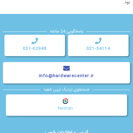
بود.
پاسخگویی 24 ساعته
021-62948
021-54114
info@hardwarecenter.ir
جستجوی نزدیک ترین شعبه
Neshan
آدرس و اطلاعات شعب