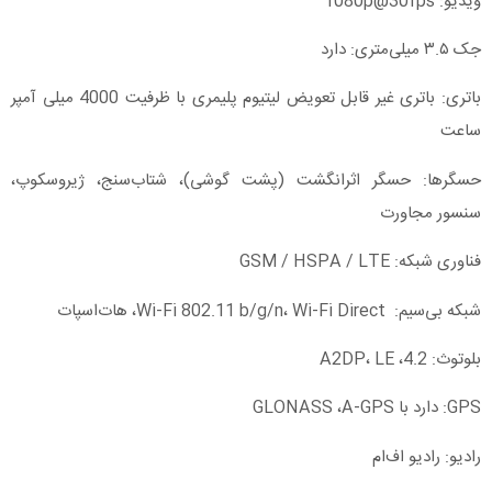
ویدیو: 1080p@30fps
جک ۳.۵ میلی‌متری: دارد
باتری: باتری غیر قابل تعویض لیتیوم پلیمری با ظرفیت 4000 میلی آمپر
ساعت
حسگرها: حسگر اثرانگشت (پشت گوشی)، شتاب‌سنج، ژیروسکوپ،
سنسور مجاورت
فناوری شبکه: GSM / HSPA / LTE
شبکه بی‌سیم: Wi-Fi 802.11 b/g/n، Wi-Fi Direct، هات‌اسپات
بلوتوث: 4.2، A2DP، LE
GPS: دارد با GLONASS ،A-GPS
رادیو: رادیو اف‌ام