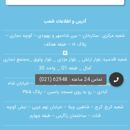
آدرس و اطلاعات شعب
شعبه مرکزی :
ستارخان – بین شادمهر و بهبودی – کوچه نجاری –
پلاک ۱۸ – طبقه همکف
شعبه اقدسیه:
بلوار ارتش _ بلوار مژدی _ بلوار وثوق _مجتمع تجاری
آمال _ طبقه G1 _ واحد 30
شعبه پیروزی: خیابان پیروزی – سه راه سلیمانیه – خیابان شاه
آبادی – رو به روی مسجد یاسین – پلاک ۳۵۵
شعبه کرج:
کرج – شاهین ویلا – خیابان نهم غربی – نبش کوچه
قنات – ساختمان زاگرس – طبقه چهارم