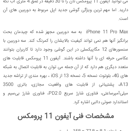
می توانید آیفون 11 پرومکس تان را تا 30 دقیقه در عمق 4 متری آب نگه
دارید. اما مهم ترین ویژگی گوشی جدید اپل مربوط به دوربین های آن
است.
iPhone 11 Pro Max به سه دوربین مجهز شده که چیدمان بحث
برانگیز آنها هم نمی تواند کیفیت بالایشان را کمرنگ کند. سه دوربین با
سنسورهای 12 مگاپیکسلی در این گوشی وجود دارد تا کاربران بتوانند
عکاسی حرفه ای با آنها داشته باشند. آیفون 11 پرومکس قابلیت های
متعدد دیگری هم دارد که از آن جمله می توان به قابلیت اتصال به شبکه­‌
های 4G، بلوتوث نسخه‌ 5، نسخه 13 از iOS ، بهره مندی از تراشه جدید
A13، پشتیبانی از قابلیت های واقعیت مجازی، باتری 3500
میلی‌آمپرساعتی، فناوری شارژ سریع PD2.0، فناوری شارژ بی‎‌سیم و
استاندارد صوتی دالبی اشاره کرد.
مشخصات فنی آیفون 11 پرومکس