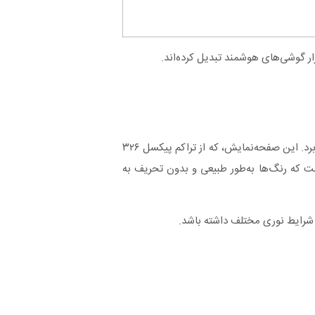
گوشی موبایل اپل مدل iPhone 11 A2223 ZAA از یک صفحه نمایش ۶.۱ اینچ Liquid Retina IPS LCD با رزولوشن ۱۷۹۲ × ۸۲۸ پیکسل بهره می‌برد. این صفحه‌نمایش، که از تراکم پیکسل ۳۲۶
ست که رنگ‌ها به‌طور طبیعی و بدون تحریف به