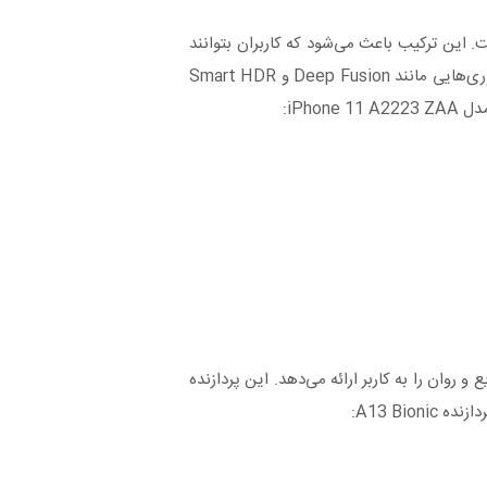
د و یک لنز اولتراواید است. این ترکیب باعث می‌شود که کاربران بتوانند
تصاویر با کیفیت عالی و جزئیات دقیق بگیرند و به‌ویژه در شرایط نوری مختلف، عکس‌های شفاف و روشن ثبت کنند. همچنین، دوربین این مدل از فناوری‌هایی مانند Deep Fusion و Smart HDR
iPh:
ل است، عملکردی سریع و روان را به کاربر ارائه می‌دهد. این پردازنده