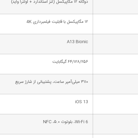
دوگانه ۱۲ مگاپیکسل (لنز استاندارد + اولترا واید)
۱۲ مگاپیکسل با قابلیت فیلمبرداری 4K
A13 Bionic
۶۴/۱۲۸/۲۵۶ گیگابایت
۳۱۱۰ میلی‌آمپر ساعت، پشتیبانی از شارژ سریع
iOS 13
Wi-Fi 6، بلوتوث ۵.۰، NFC