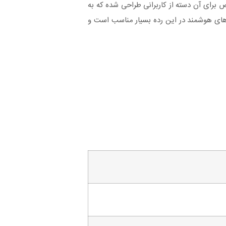
طور خاص برای آن دسته از کاربرانی طراحی شده که به
شی ۱۵۰.۹ × ۷۵.۷ × ۸.۳ میلی‌متر است و وزن آن ۱۹۴ گرم است که برای گوشی‌های هوشمند در این رده بسیار مناسب است و