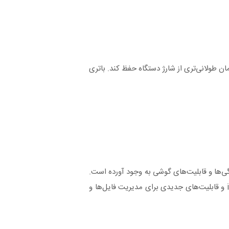
ره کاربر برآید و مدت زمان طولانی‌تری از شارژ دستگاه حفظ کند. باتری
ه‌طور قابل‌توجهی بهبودهایی در ویژگی‌ها و قابلیت‌های گوشی به وجود آورده است.
از جمله این ویژگی‌ها می‌توان به حالت تاریک (Dark Mode)، امنیت بالاتر و اپلیکیشن‌های جدید اشاره کرد. علاوه بر این، این سیستم‌عامل از iCloud و قابلیت‌های جدیدی برای مدیریت فایل‌ها و