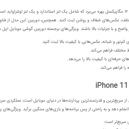
گوشی موبایل اپل مدل iPhone 11 A2223 ZAA از یک دوربین دوگانه ۱۲ مگاپیکسل بهره می‌برد که شامل یک لنز استاندار
جزئیات بالا باشند. ویژگی‌های برجسته دوربین گوشی موبایل اپل مدل one 11 A2223 ZAA
ل A2223 ZAA با بهره‌گیری از پردازنده A13 Bionic که یکی از سریع‌ترین و قدرتمندترین پردازنده‌ها در دنیای موبای
 سریع‌تر است.