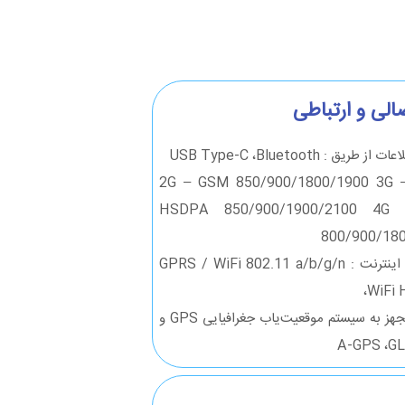
الی و ارتباطی
 طریق : USB Type-C ،Bluetooth
بکه : 2G – GSM 850/900/1800/1900 3G –
HSDPA 850/900/1900/2100 4G
800/900/18
اتصال به اینترنت : GPRS / WiFi 802.11 a/b/g/n
،WiFi
GPS : مجهز به سیستم موقعیت‌یاب جغرافیایی GPS و
A-GPS ،G