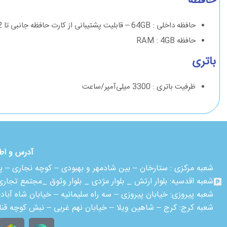
حافظه
حافظه داخلی : 64GB – قابلیت پشتیبانی از کارت حافظه جانبی تا 2 ترابایت
حافظه RAM : 4GB
باتری
ظرفیت باتری : 3300 میلی‌آمپر/ساعت
آدرس و اط
شعبه مرکزی :
ستارخان – بین شادمهر و بهبودی – کوچه نجاری – پلاک ۱۸ – طبقه
شعبه اقدسیه:
بلوار ارتش _ بلوار مژدی _ بلوار وثوق _مجتمع تجاری آمال _ ط
شعبه پیروزی: خیابان پیروزی – سه راه سلیمانیه – خیابان شاه آباد
شعبه کرج:
کرج – شاهین ویلا – خیابان نهم غربی – نبش کوچه قن