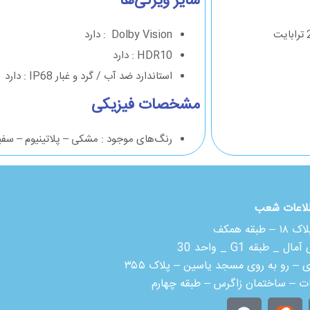
سایر ویژگی‌ها
Dolby Vision : دارد
HDR10 : دارد
استاندارد ضد آب / گرد و غبار IP68 : دارد
مشخصات فیزیکی
رنگ‌های موجود : مشکی – پلاتینیوم – سفی
لاعات شعب
 همکف
بقه G1 _ واحد 30
ی – رو به روی مسجد یاسین – پلاک ۳۵۵
ات – ساختمان زاگرس – طبقه چهارم