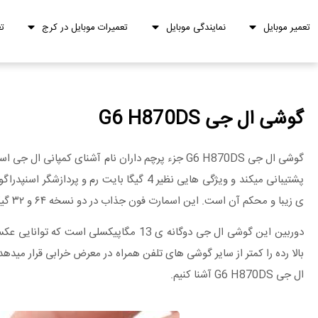
تعمیر موبایل
نمایندگی موبایل
تعمیرات موبایل در کرج
ت
گوشی ال جی G6 H870DS
گوشی ال جی G6 H870DS جزء پرچم داران نام آشنای 
ی زیبا و محکم آن است. این اسمارت فون جذاب در دو نسخه ۶۴ و ۳۲ گیگابایت در بازار موجود است. در عین حال ، امکان افزایش این میزان ظرفیت به کمک کارت حافظه جانبی هم وجود دارد.
دوربین این گوشی ال جی دوگانه ی 13 مگاپی
بالا رده را کمتر از سایر گوشی های تلفن همراه در معرض خرابی قرار میدهد،
ال جی G6 H870DS آشنا کنیم.