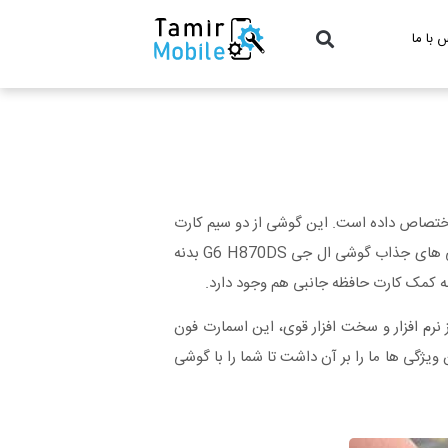
 با ما
به خود اختصاص داده است. این گوشی از دو سیم کارت
پشتیبانی میکند و ویژگی هایی نظیر 4 گیگا بایت رم و پردازشگر اسنپدراگون 821 از آن یک سخت افزار قوی و مستحکم ساخته اند. یکی دیگر از ویژگی های جذاب گوشی ال جی G6 H870DS بدنه
رخورداری از نرم افزار و سخت افزار قوی، این اسمارت فون
 ویژگی ها ما را بر آن داشت تا شما را با گوشی