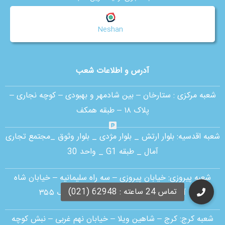
Neshan
آدرس و اطلاعات شعب
شعبه مرکزی :
ستارخان – بین شادمهر و بهبودی – کوچه نجاری –
پلاک ۱۸ – طبقه همکف
شعبه اقدسیه:
بلوار ارتش _ بلوار مژدی _ بلوار وثوق _مجتمع تجاری
آمال _ طبقه G1 _ واحد 30
شعبه پیروزی: خیابان پیروزی – سه راه سلیمانیه – خیابان شاه
آبادی – رو به روی مسجد یاسین – پلاک ۳۵۵
شعبه کرج:
کرج – شاهین ویلا – خیابان نهم غربی – نبش کوچه